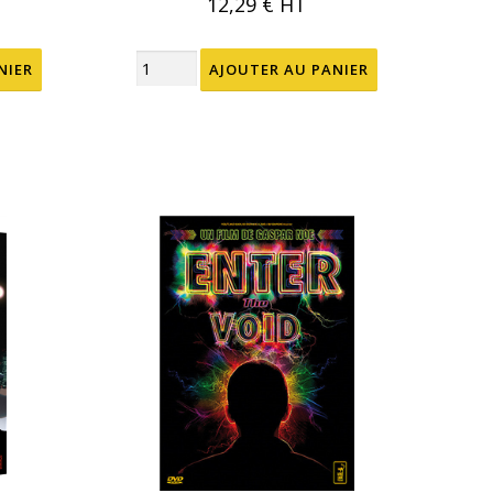
12,29 €
HT