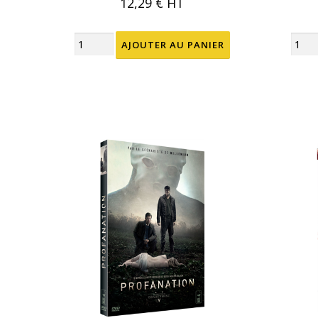
12,29 €
HT