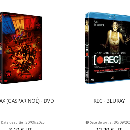
AX (GASPAR NOÉ) - DVD
REC - BLURAY
30/09/2025
30/09/20
Date de sortie :
Date de sortie :
8,19 €
HT
12,29 €
HT