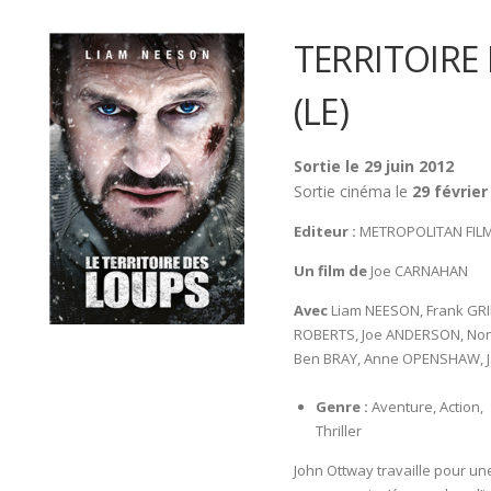
TERRITOIRE
(LE)
Sortie le 29 juin 2012
Sortie cinéma le
29 février
Editeur :
METROPOLITAN FIL
Un film de
Joe CARNAHAN
Avec
Liam NEESON, Frank GRI
ROBERTS, Joe ANDERSON, Non
Ben BRAY, Anne OPENSHAW, J
Genre :
Aventure, Action,
Thriller
John Ottway travaille pour un