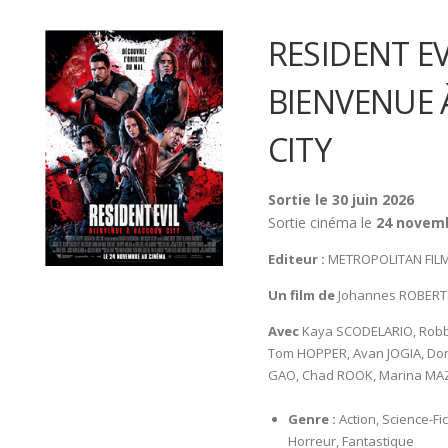
RESIDENT EVI
BIENVENUE
CITY
Sortie le 30 juin 2026
Sortie cinéma le
24 novem
Editeur :
METROPOLITAN FIL
Un film de
Johannes ROBERT
Avec
Kaya SCODELARIO, Robb
Tom HOPPER, Avan JOGIA, Do
GAO, Chad ROOK, Marina MA
Genre :
Action, Science-Fic
Horreur, Fantastique