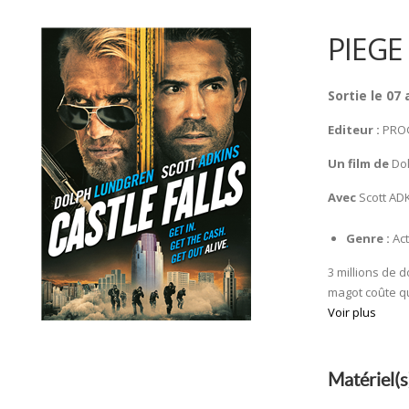
PIEGE
Sortie le 07 
Editeur :
PRO
Un film de
Do
Avec
Scott AD
Genre :
Act
3 millions de d
magot coûte que
Voir plus
Matériel(s