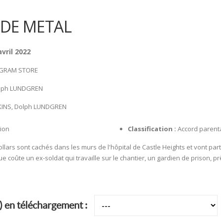
 DE METAL
avril 2022
GRAM STORE
lph LUNDGREN
KINS, Dolph LUNDGREN
ion
Classification :
Accord parent
ollars sont cachés dans les murs de l'hôpital de Castle Heights et vont part
 coûte un ex-soldat qui travaille sur le chantier, un gardien de prison, prê
) en téléchargement :