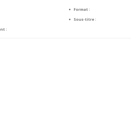
Format :
Sous-titre :
nt :