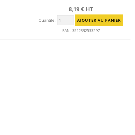
8,19 € HT
Quantité :
EAN : 3512392533297