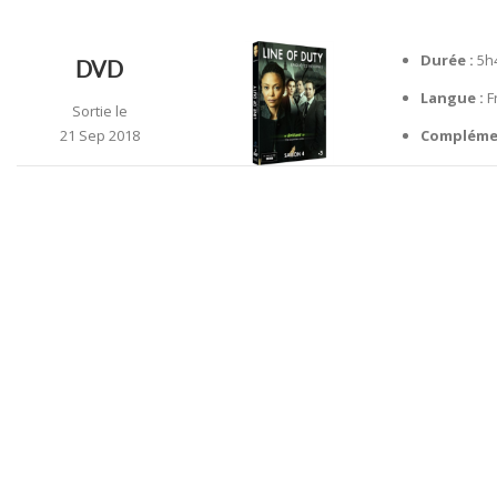
Durée :
5h
DVD
Langue :
F
Sortie le
21 Sep 2018
Compléme