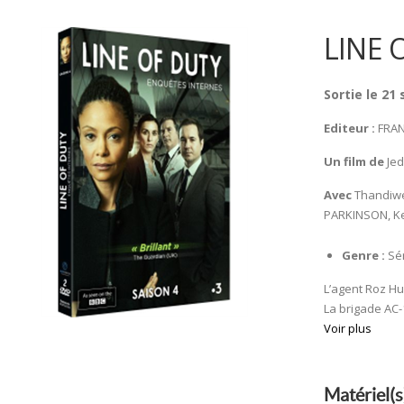
LINE 
Sortie le 21
Editeur :
FRAN
Un film de
Jed
Avec
Thandiwe
PARKINSON, Ke
Genre :
Sér
L’agent Roz Hu
La brigade AC-
Voir plus
Matériel(s