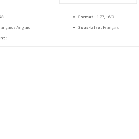
48
Format :
1.77, 16/9
rançais / Anglais
Sous-titre :
Français
nt :