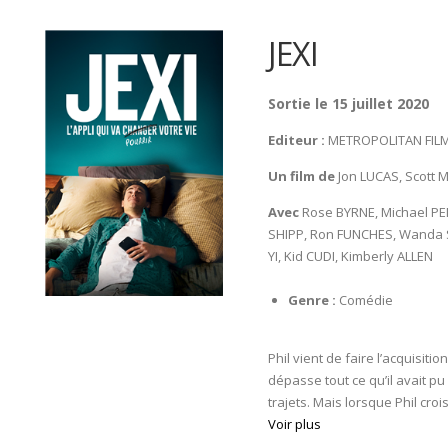
JEXI
Sortie le 15 juillet 2020
Editeur :
METROPOLITAN FIL
Un film de
Jon LUCAS, Scott
Avec
Rose BYRNE, Michael PE
SHIPP, Ron FUNCHES, Wanda S
YI, Kid CUDI, Kimberly ALLEN
Genre :
Comédie
Phil vient de faire l’acquisiti
dépasse tout ce qu’il avait pu 
trajets. Mais lorsque Phil crois
Voir plus