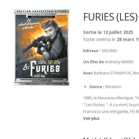
FURIES (LES)
Sortie le 12 juillet 2025
Sortie cinéma le
28 mars 1
Editeur :
SIDONIS
Un film de
Anthony MANN
Avec
Barbara STANWYCK, Wen
Genre :
Western
1880, le Nouveau-Mexique. T
" Les Furies ". À sa mort, la 
Francisco une intrigante, Flo Bu
Voir plus