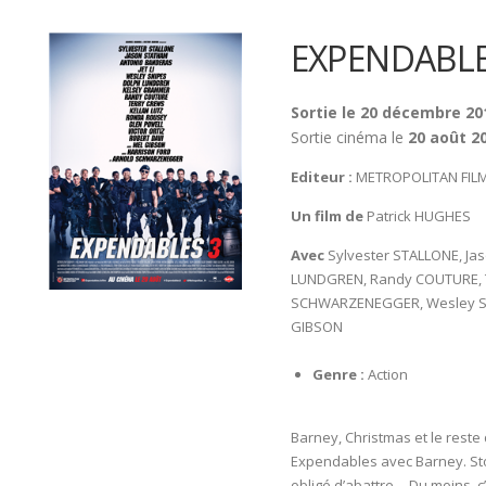
EXPENDABLE
Sortie le 20 décembre 20
Sortie cinéma le
20 août 2
Editeur :
METROPOLITAN FIL
Un film de
Patrick HUGHES
Avec
Sylvester STALLONE, Jas
LUNDGREN, Randy COUTURE, T
SCHWARZENEGGER, Wesley SN
GIBSON
Genre :
Action
Barney, Christmas et le reste
Expendables avec Barney. Sto
obligé d’abattre… Du moins, c’e