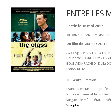
ENTRE LES 
Sortie le 16 mai 2017
Editeur :
FRANCE TV DISTRIB
Un film de
Laurent CANTET
Avec
Agame MALEMBO-EMENE, 
Boubacar TOURE, Burak OZYIL
BOUNAÏDJA RACHEDI, Dalla D
Franck KEÏTA
Genre :
Emotion
François est un jeune professe
affronter Esméralda, Souleym
langue elle-même était un véri
Voir plus