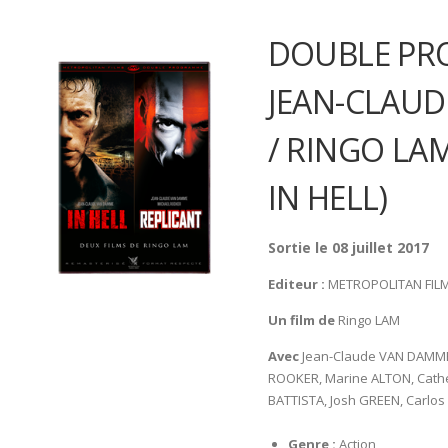
DOUBLE PR
JEAN-CLAU
/ RINGO LAM
IN HELL)
Sortie le 08 juillet 2017
Editeur :
METROPOLITAN FIL
Un film de
Ringo LAM
Avec
Jean-Claude VAN DAMME
ROOKER, Marine ALTON, Cathe
BATTISTA, Josh GREEN, Carlo
Genre :
Action