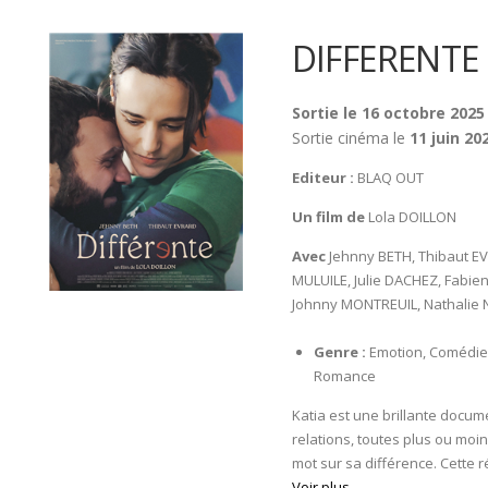
DIFFERENTE
Sortie le 16 octobre 2025
Sortie cinéma le
11 juin 20
Editeur :
BLAQ OUT
Un film de
Lola DOILLON
Avec
Jehnny BETH, Thibaut EVR
MULUILE, Julie DACHEZ, Fabien
Johnny MONTREUIL, Nathalie
Genre :
Emotion, Comédie
Romance
Katia est une brillante docum
relations, toutes plus ou moi
mot sur sa différence. Cette r
Voir plus