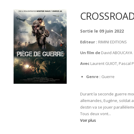
CROSSROADS
Sortie le 09 juin 2022
Editeur :
RIMINI EDITIONS
Un film de
David ABOUCAYA
Avec
Laurent GUIOT, Pascal 
Genre :
Guerre
Durant la seconde guerre mon
allemandes, Eugène, soldat al
destin va se jouer parallèleme
Tous deux vont...
Voir plus