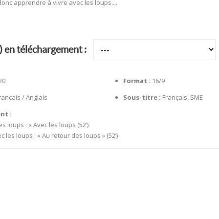
 donc apprendre à vivre avec les loups....
) en téléchargement :
20
Format :
16/9
rançais / Anglais
Sous-titre :
Français, SME
nt :
s loups : « Avec les loups (52’)
 les loups : « Au retour des loups » (52’)