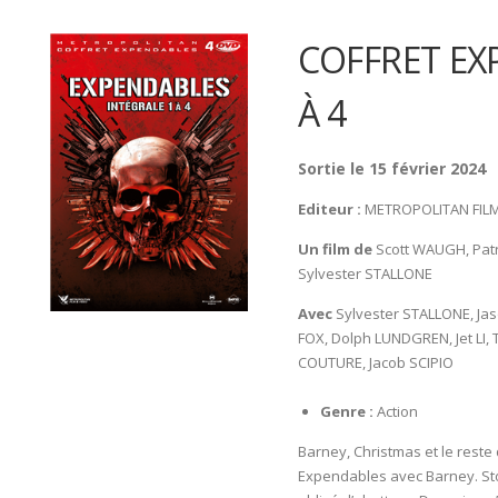
COFFRET EX
À 4
Sortie le 15 février 2024
Editeur :
METROPOLITAN FIL
Un film de
Scott WAUGH, Pat
Sylvester STALLONE
Avec
Sylvester STALLONE, Ja
FOX, Dolph LUNDGREN, Jet LI, 
COUTURE, Jacob SCIPIO
Genre :
Action
Barney, Christmas et le reste
Expendables avec Barney. Sto