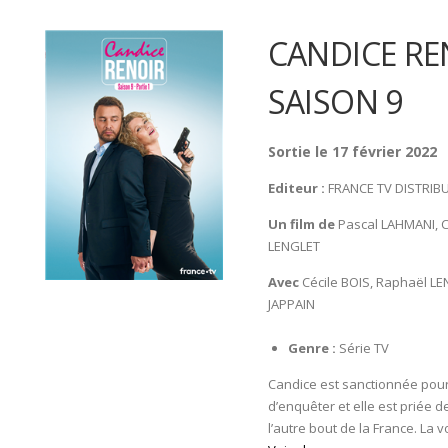
CANDICE RE
SAISON 9
Sortie le 17 février 2022
Editeur :
FRANCE TV DISTRIB
Un film de
Pascal LAHMANI, C
LENGLET
Avec
Cécile BOIS, Raphaël LE
JAPPAIN
Genre :
Série TV
Candice est sanctionnée pour a
d’enquêter et elle est priée d
l’autre bout de la France. La v