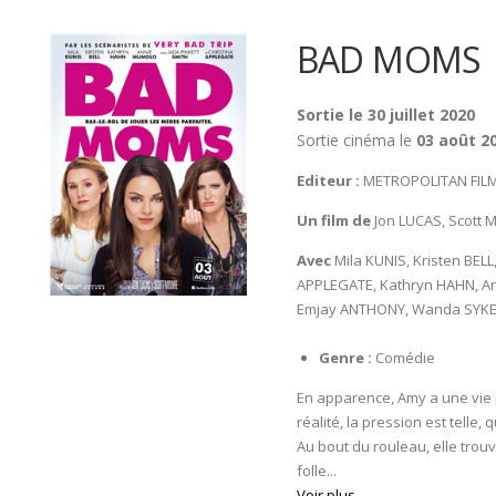
BAD MOMS
Sortie le 30 juillet 2020
Sortie cinéma le
03 août 2
Editeur :
METROPOLITAN FIL
Un film de
Jon LUCAS, Scott
Avec
Mila KUNIS, Kristen BELL
APPLEGATE, Kathryn HAHN, 
Emjay ANTHONY, Wanda SYKE
Genre :
Comédie
En apparence, Amy a une vie p
réalité, la pression est telle, 
Au bout du rouleau, elle tro
folle...
Voir plus