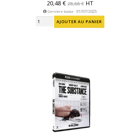
20,48 €
HT
28,68 €
01/07/2025
Dernière baisse :