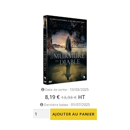
13/03/2025
Date de sortie :
8,19 €
HT
13,93 €
01/07/2025
Dernière baisse :