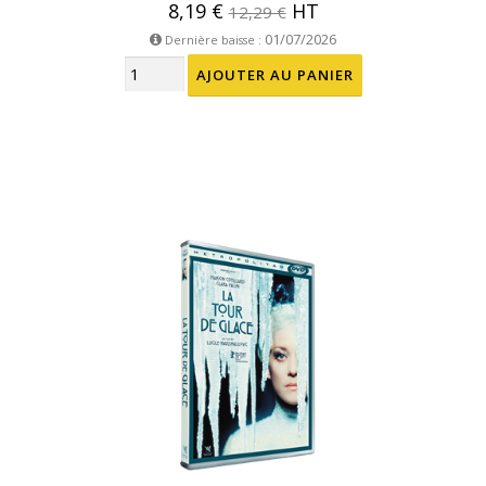
8,19 €
HT
12,29 €
01/07/2026
Dernière baisse :