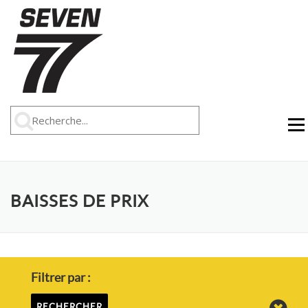
Aller
au
contenu
Menu
BAISSES DE PRIX
Filtrer par :